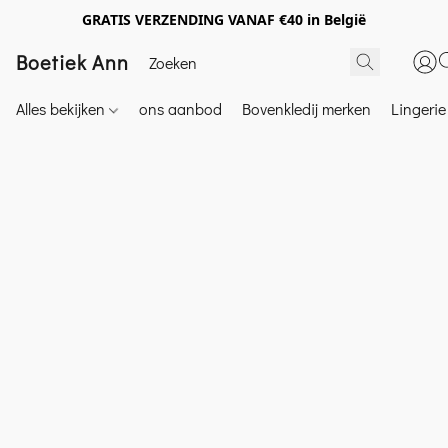
GRATIS VERZENDING VANAF €40 in België
Boetiek Ann
Alles bekijken
ons aanbod
Bovenkledij merken
Lingeri