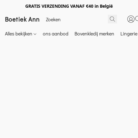
GRATIS VERZENDING VANAF €40 in België
Boetiek Ann
Alles bekijken
ons aanbod
Bovenkledij merken
Lingeri