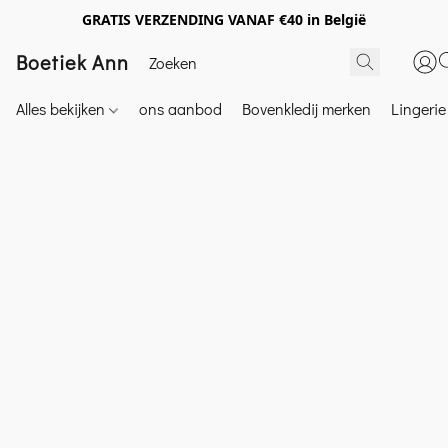
GRATIS VERZENDING VANAF €40 in België
Boetiek Ann
Alles bekijken
ons aanbod
Bovenkledij merken
Lingeri