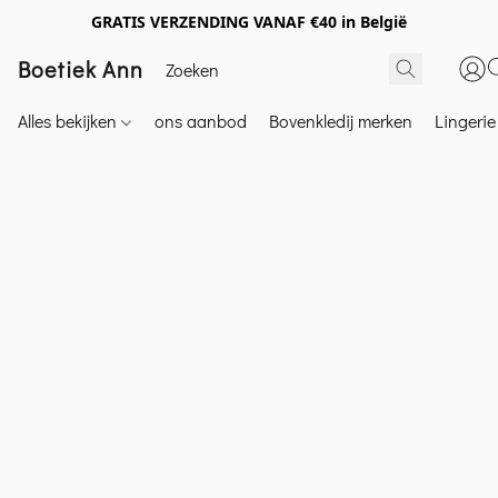
GRATIS VERZENDING VANAF €40 in België
Boetiek Ann
Alles bekijken
ons aanbod
Bovenkledij merken
Lingeri