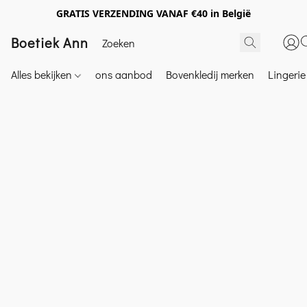
GRATIS VERZENDING VANAF €40 in België
Boetiek Ann
Alles bekijken
ons aanbod
Bovenkledij merken
Lingeri