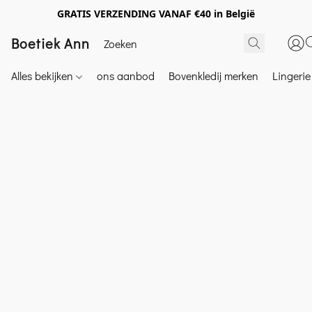
GRATIS VERZENDING VANAF €40 in België
Boetiek Ann
Alles bekijken
ons aanbod
Bovenkledij merken
Lingeri