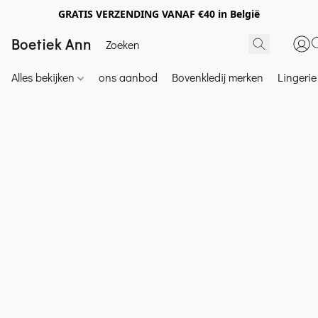
GRATIS VERZENDING VANAF €40 in België
Boetiek Ann
Alles bekijken
ons aanbod
Bovenkledij merken
Lingeri