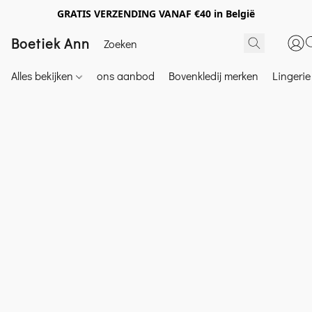
GRATIS VERZENDING VANAF €40 in België
Boetiek Ann
Alles bekijken
ons aanbod
Bovenkledij merken
Lingeri