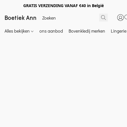
GRATIS VERZENDING VANAF €40 in België
Boetiek Ann
Alles bekijken
ons aanbod
Bovenkledij merken
Lingeri