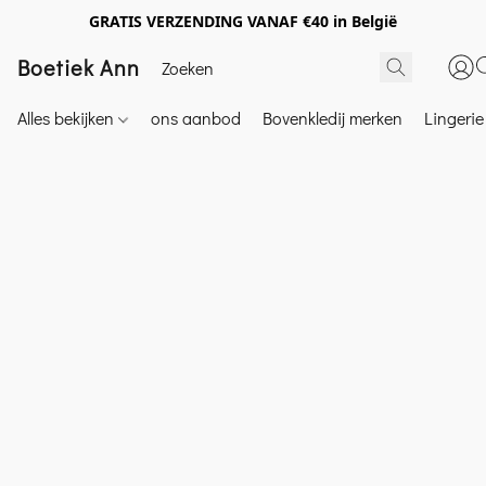
GRATIS VERZENDING VANAF €40 in België
Boetiek Ann
Alles bekijken
ons aanbod
Bovenkledij merken
Lingeri