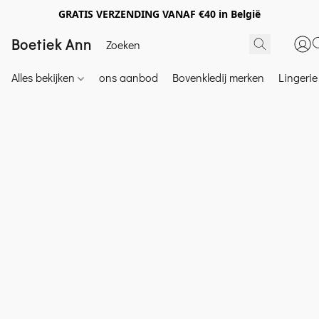
GRATIS VERZENDING VANAF €40 in België
Boetiek Ann
Alles bekijken
ons aanbod
Bovenkledij merken
Lingeri