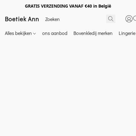
GRATIS VERZENDING VANAF €40 in België
Boetiek Ann
Alles bekijken
ons aanbod
Bovenkledij merken
Lingeri