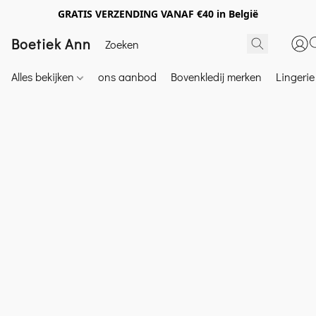
GRATIS VERZENDING VANAF €40 in België
Boetiek Ann
Alles bekijken
ons aanbod
Bovenkledij merken
Lingeri