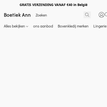
GRATIS VERZENDING VANAF €40 in België
Boetiek Ann
Alles bekijken
ons aanbod
Bovenkledij merken
Lingeri