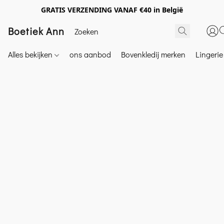
GRATIS VERZENDING VANAF €40 in België
Boetiek Ann
Alles bekijken
ons aanbod
Bovenkledij merken
Lingeri