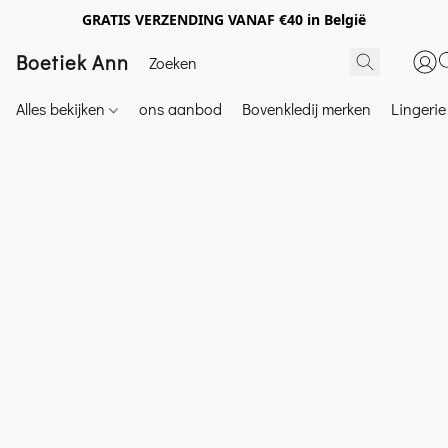
GRATIS VERZENDING VANAF €40 in België
Boetiek Ann
Alles bekijken
ons aanbod
Bovenkledij merken
Lingeri