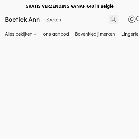
GRATIS VERZENDING VANAF €40 in België
Boetiek Ann
Alles bekijken
ons aanbod
Bovenkledij merken
Lingeri