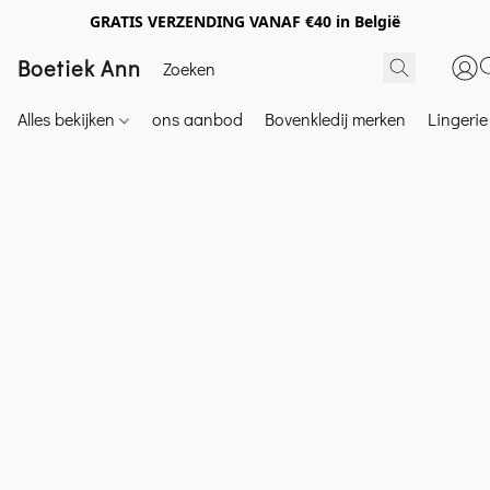
GRATIS VERZENDING VANAF €40 in België
Boetiek Ann
Alles bekijken
ons aanbod
Bovenkledij merken
Lingeri