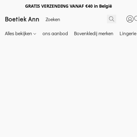
GRATIS VERZENDING VANAF €40 in België
Boetiek Ann
Alles bekijken
ons aanbod
Bovenkledij merken
Lingeri