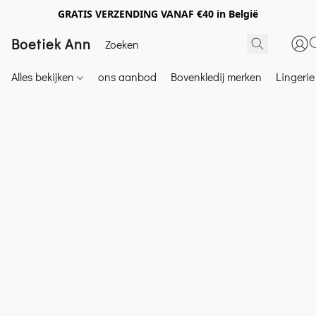
GRATIS VERZENDING VANAF €40 in België
Boetiek Ann
Alles bekijken
ons aanbod
Bovenkledij merken
Lingeri