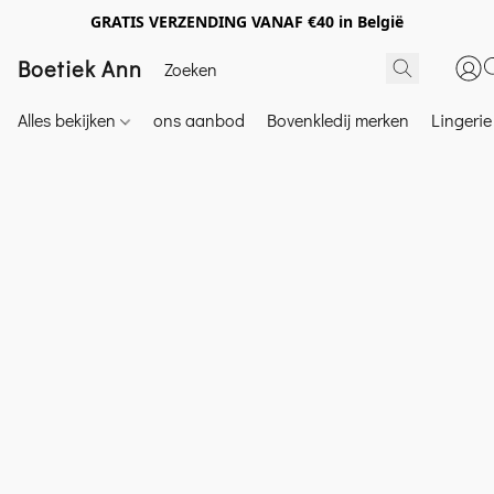
GRATIS VERZENDING VANAF €40 in België
Boetiek Ann
Alles bekijken
ons aanbod
Bovenkledij merken
Lingeri