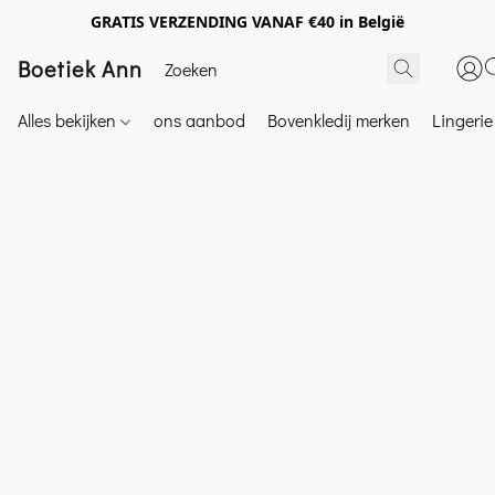
GRATIS VERZENDING VANAF €40 in België
Boetiek Ann
Alles bekijken
ons aanbod
Bovenkledij merken
Lingeri