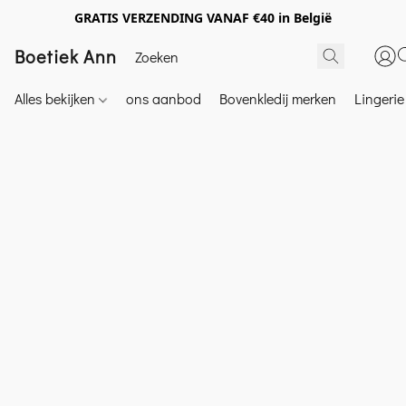
GRATIS VERZENDING VANAF €40 in België
Boetiek Ann
Alles bekijken
ons aanbod
Bovenkledij merken
Lingeri