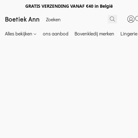
GRATIS VERZENDING VANAF €40 in België
Boetiek Ann
Alles bekijken
ons aanbod
Bovenkledij merken
Lingeri