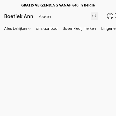
GRATIS VERZENDING VANAF €40 in België
Boetiek Ann
Alles bekijken
ons aanbod
Bovenkledij merken
Lingeri