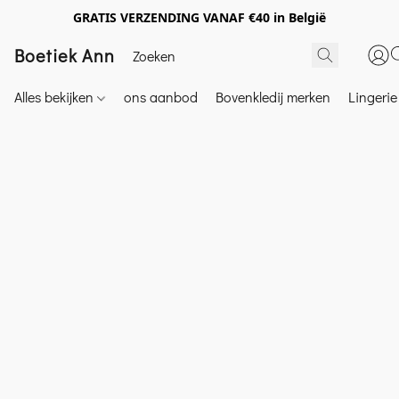
GRATIS VERZENDING VANAF €40 in België
Boetiek Ann
Alles bekijken
ons aanbod
Bovenkledij merken
Lingeri