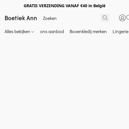
GRATIS VERZENDING VANAF €40 in België
Boetiek Ann
Alles bekijken
ons aanbod
Bovenkledij merken
Lingeri