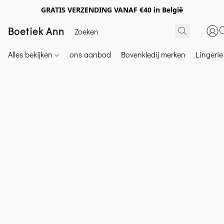
GRATIS VERZENDING VANAF €40 in België
Boetiek Ann
Alles bekijken
ons aanbod
Bovenkledij merken
Lingeri