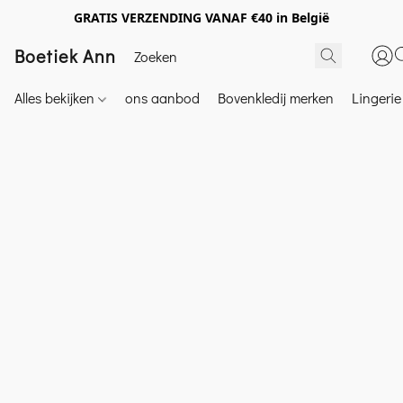
GRATIS VERZENDING VANAF €40 in België
Boetiek Ann
Alles bekijken
ons aanbod
Bovenkledij merken
Lingeri