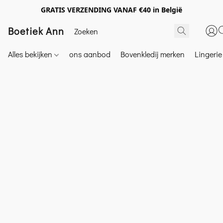
GRATIS VERZENDING VANAF €40 in België
Boetiek Ann
Alles bekijken
ons aanbod
Bovenkledij merken
Lingeri