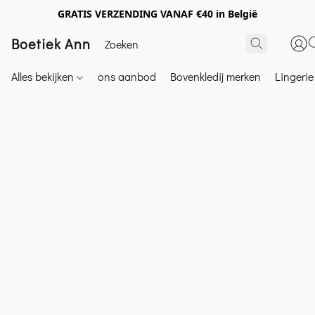
GRATIS VERZENDING VANAF €40 in België
Boetiek Ann
Alles bekijken
ons aanbod
Bovenkledij merken
Lingeri