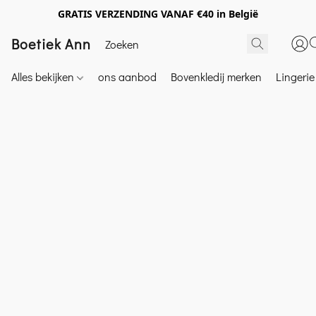
GRATIS VERZENDING VANAF €40 in België
Boetiek Ann
Alles bekijken
ons aanbod
Bovenkledij merken
Lingeri