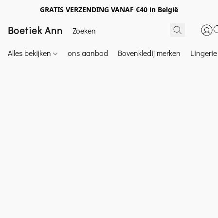
GRATIS VERZENDING VANAF €40 in België
Boetiek Ann
Alles bekijken
ons aanbod
Bovenkledij merken
Lingeri