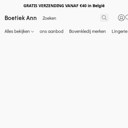
GRATIS VERZENDING VANAF €40 in België
Boetiek Ann
Alles bekijken
ons aanbod
Bovenkledij merken
Lingeri