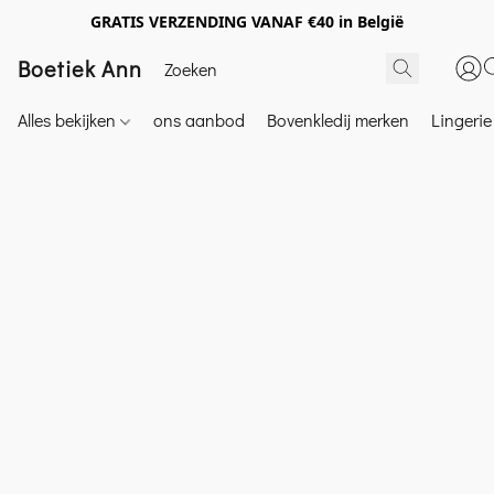
GRATIS VERZENDING VANAF €40 in België
Boetiek Ann
Alles bekijken
ons aanbod
Bovenkledij merken
Lingeri