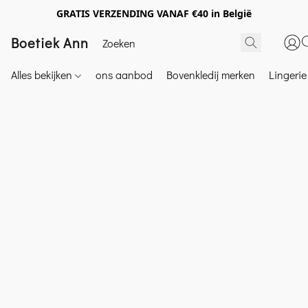
GRATIS VERZENDING VANAF €40 in België
Boetiek Ann
Alles bekijken
ons aanbod
Bovenkledij merken
Lingeri