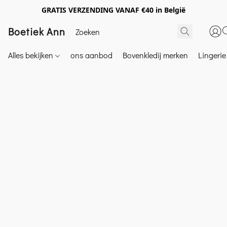
GRATIS VERZENDING VANAF €40 in België
Boetiek Ann
Alles bekijken
ons aanbod
Bovenkledij merken
Lingeri