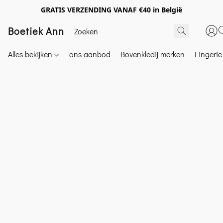
GRATIS VERZENDING VANAF €40 in België
Boetiek Ann
Alles bekijken
ons aanbod
Bovenkledij merken
Lingeri