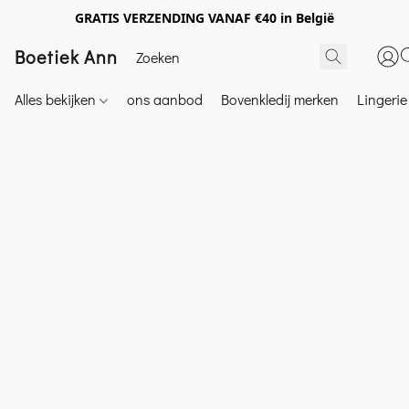
GRATIS VERZENDING VANAF €40 in België
Boetiek Ann
Alles bekijken
ons aanbod
Bovenkledij merken
Lingeri