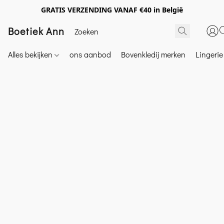
GRATIS VERZENDING VANAF €40 in België
Boetiek Ann
Alles bekijken
ons aanbod
Bovenkledij merken
Lingeri