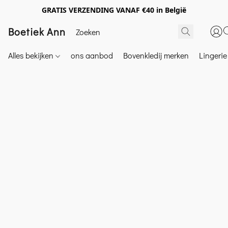
GRATIS VERZENDING VANAF €40 in België
Boetiek Ann
Alles bekijken
ons aanbod
Bovenkledij merken
Lingeri