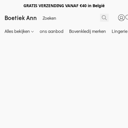
GRATIS VERZENDING VANAF €40 in België
Boetiek Ann
Alles bekijken
ons aanbod
Bovenkledij merken
Lingeri