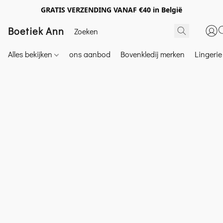
GRATIS VERZENDING VANAF €40 in België
Boetiek Ann
Alles bekijken
ons aanbod
Bovenkledij merken
Lingeri