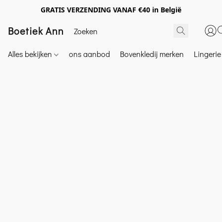
GRATIS VERZENDING VANAF €40 in België
Boetiek Ann
Alles bekijken
ons aanbod
Bovenkledij merken
Lingeri