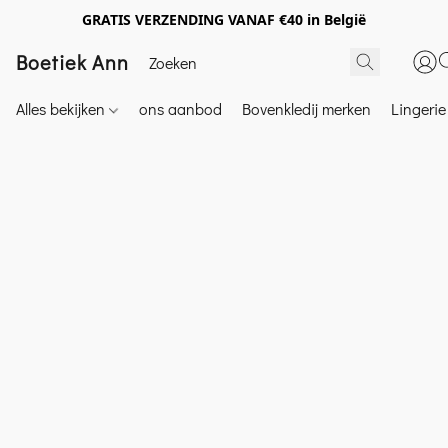
GRATIS VERZENDING VANAF €40 in België
Boetiek Ann
Alles bekijken
ons aanbod
Bovenkledij merken
Lingeri