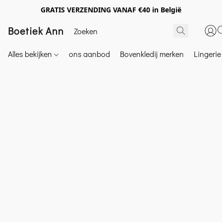
GRATIS VERZENDING VANAF €40 in België
Boetiek Ann
Alles bekijken
ons aanbod
Bovenkledij merken
Lingeri