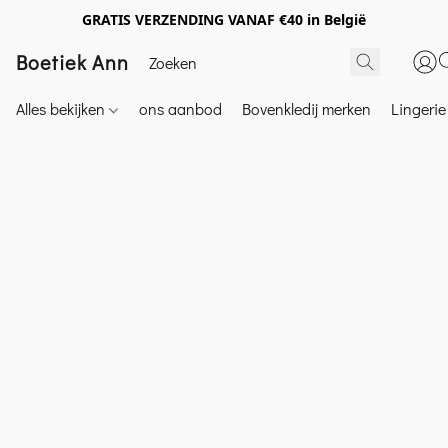
GRATIS VERZENDING VANAF €40 in België
Boetiek Ann
Alles bekijken
ons aanbod
Bovenkledij merken
Lingeri