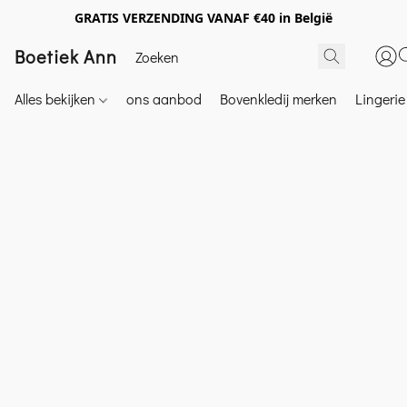
GRATIS VERZENDING VANAF €40 in België
Boetiek Ann
Alles bekijken
ons aanbod
Bovenkledij merken
Lingeri